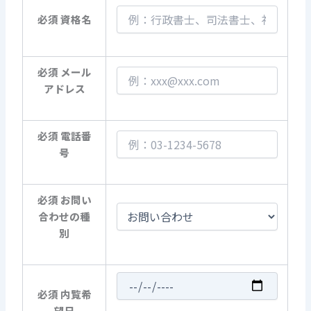
必須
資格名
必須
メール
アドレス
必須
電話番
号
必須
お問い
合わせの種
別
必須
内覧希
望日