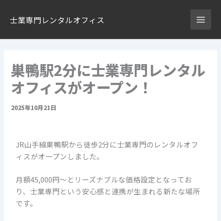
内
Main
容
士業専門レンタルオフィス
Men
を
ス
キ
巣鴨駅2分に士業専門レンタル
ッ
プ
オフィスがオープン！
2025年10月21日
JR山手線巣鴨駅から徒歩2分に士業専門のレンタルオフ
ィスがオープンしました。
月額45,000円〜とリーズナブルな価格設定となってお
り、士業専門という安心感と連携が生まれる新たな場所
です。